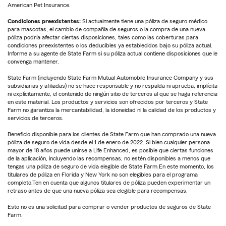
American Pet Insurance.
Condiciones preexistentes:
Si actualmente tiene una póliza de seguro médico
para mascotas, el cambio de compañía de seguros o la compra de una nueva
póliza podría afectar ciertas disposiciones, tales como las coberturas para
condiciones preexistentes o los deducibles ya establecidos bajo su póliza actual.
Informe a su agente de State Farm si su póliza actual contiene disposiciones que le
convenga mantener.
State Farm (incluyendo State Farm Mutual Automobile Insurance Company y sus
subsidiarias y afiliadas) no se hace responsable y no respalda ni aprueba, implícita
ni explícitamente, el contenido de ningún sitio de terceros al que se haga referencia
en este material. Los productos y servicios son ofrecidos por terceros y State
Farm no garantiza la mercantabilidad, la idoneidad ni la calidad de los productos y
servicios de terceros.
Beneficio disponible para los clientes de State Farm que han comprado una nueva
póliza de seguro de vida desde el 1 de enero de 2022. Si bien cualquier persona
mayor de 18 años puede unirse a Life Enhanced, es posible que ciertas funciones
de la aplicación, incluyendo las recompensas, no estén disponibles a menos que
tengas una póliza de seguro de vida elegible de State Farm.En este momento, los
titulares de póliza en Florida y New York no son elegibles para el programa
completo.Ten en cuenta que algunos titulares de póliza pueden experimentar un
retraso antes de que una nueva póliza sea elegible para recompensas.
Esto no es una solicitud para comprar o vender productos de seguros de State
Farm.