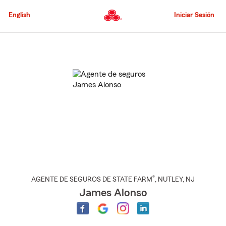
Pasar
al
English
Iniciar Sesión
contenido
principal
Comienzo
del
contenido
principal
®
AGENTE DE SEGUROS DE STATE FARM
,
NUTLEY
, NJ
James Alonso