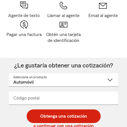
Agente de texto
Llamar al agente
Email al agente
Pagar una factura
Obtén una tarjeta
de identificación
¿Le gustaría obtener una cotización?
Seleccione un producto
Seleccione
un
nombre
de
producto
del
Código postal
Ingresa
Ingresa
_____
menú
un
un
desplegable
código
código
postal
postal
Obtenga una cotización
de
de
5
5
o continuar con una cotización